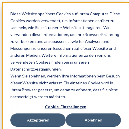
Diese Website speichert Cookies auf Ihrem Computer. Diese
Cookies werden verwendet, um Informationen darüber zu
sammeln, wie Sie mit unserer Website interagieren. Wir
verwenden diese Informationen, um Ihre Browser-Erfahrung
zu verbessern und anzupassen, sowie für Analysen und
Messungen zu unseren Besuchern auf dieser Website und
anderen Medien. Weitere Informationen zu den von uns
Home
/
Blog
/
Controlling in der...
verwendeten Cookies finden Sie in unseren
Datenschutzbestimmungen.
Controlling
Wenn Sie ablehnen, werden Ihre Informationen beim Besuch
Controlling in der Gastronomie: 5
dieser Website nicht erfasst. Ein einzelnes Cookie wird in
Mythen, die dich Zeit und Geld kosten
Ihrem Browser gesetzt, um daran zu erinnern, dass Sie nicht
nachverfolgt werden möchten.
Simone
Cookie-Einstellungen
Juni 17, 2025
Akzeptieren
Ablehnen