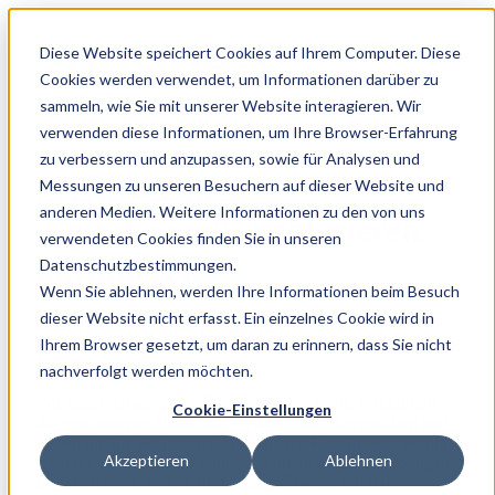
Diese Website speichert Cookies auf Ihrem Computer. Diese
Cookies werden verwendet, um Informationen darüber zu
sammeln, wie Sie mit unserer Website interagieren. Wir
verwenden diese Informationen, um Ihre Browser-Erfahrung
zu verbessern und anzupassen, sowie für Analysen und
MEINbusiness -
Messungen zu unseren Besuchern auf dieser Website und
anderen Medien. Weitere Informationen zu den von uns
digitalisieren. analysieren.
verwendeten Cookies finden Sie in unseren
optimieren.
Datenschutzbestimmungen.
Wenn Sie ablehnen, werden Ihre Informationen beim Besuch
dieser Website nicht erfasst. Ein einzelnes Cookie wird in
MEINbusiness ist die einzigartige Cloudlösung für
Ihrem Browser gesetzt, um daran zu erinnern, dass Sie nicht
Datenmanagement und Controlling in Gastronomie und
Hotellerie.
nachverfolgt werden möchten.
Wir digitalisieren deine Eingangsrechnungen, verknüpfen
Cookie-Einstellungen
die gewonnenen Daten mit Personal- und Kassendaten und
liefern dir alle wichtigen Kennzahlen – klar, strukturiert und
Akzeptieren
Ablehnen
jederzeit griffbereit. So kannst du fundierte Entscheidungen
treffen, Kosten senken und deinen Gewinn steigern.