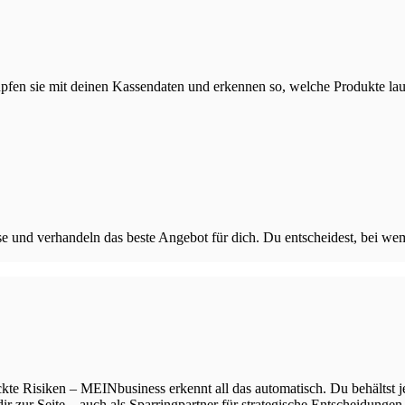
nüpfen sie mit deinen Kassendaten und erkennen so, welche Produkte l
e und verhandeln das beste Angebot für dich. Du entscheidest, bei wem
ckte Risiken – MEINbusiness erkennt all das automatisch.
Du behältst j
r zur Seite – auch als Sparringpartner für strategische Entscheidungen