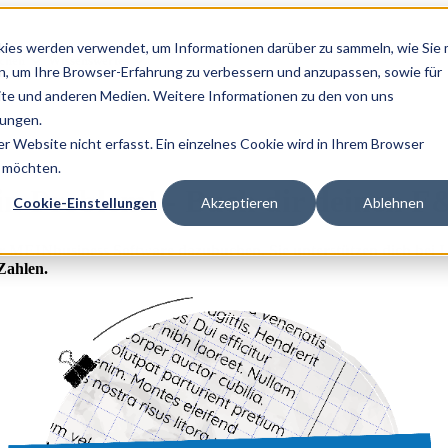
ies werden verwendet, um Informationen darüber zu sammeln, wie Sie 
chen
Wissenswertes
n, um Ihre Browser-Erfahrung zu verbessern und anzupassen, sowie für
te und anderen Medien. Weitere Informationen zu den von uns
mungen.
 Website nicht erfasst. Ein einzelnes Cookie wird in Ihrem Browser
n möchten.
n Problem! -
Buch dir deinen F
Cookie-Einstellungen
Akzeptieren
Ablehnen
r MEINbusiness Software dazubuchen. Sie unterstützen dich bei 
Zahlen.