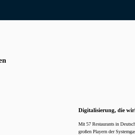
en
Digitalisierung, die wirkt – Peter Pane macht’s vor
Mit 57 Restaurants in Deutschland und Österreich sowie rund 2.50
großen Playern der Systemgastronomie. Markus Kress hat uns erzä
organisiert und welche Rolle dabei eine starke digitale Basis spielt.